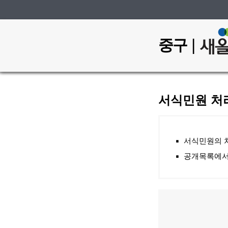
|
중구
서식민원 처
·
서식민원의 처
·
공개목록에서 