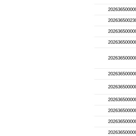
20263650000
20263650023
20263650000
20263650000
20263650000
20263650000
20263650000
20263650000
20263650000
20263650000
20263650000